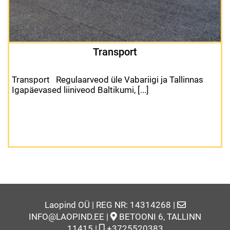
Transport
Transport Regulaarveod üle Vabariigi ja Tallinnas
Igapäevased liiniveod Baltikumi, [...]
Laopind OÜ | REG NR: 14314268 |
INFO@LAOPIND.EE |
BETOONI 6, TALLINN
11415 |
+3725520383