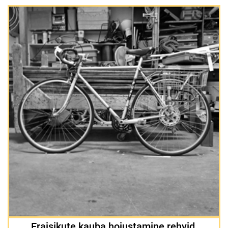
Eraisikute kauba hoiustamine rehvid,